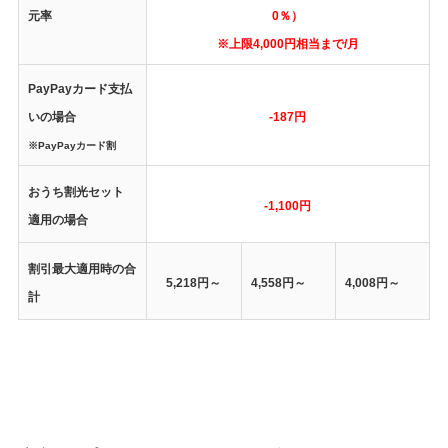
元率
0％）
※上限4,000円相当まで/月
PayPayカード支払
いの場合
-187円
※PayPayカード割
おうち割光セット
-1,100円
適用の場合
割引最大適用時の合
5,218円～
4,558円～
4,008円～
計