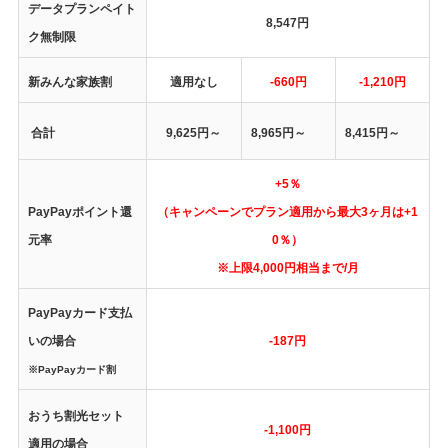
データプランペイト
8,547円
ク無制限
新みんな家族割
適用なし
-660円
-1,210円
合計
9,625円～
8,965円
～
8,415円
～
+5％
PayPayポイント還
（キャンペーンでプラン適用から最大3ヶ月は+1
元率
0％）
※上限4,000円相当まで/月
PayPayカード支払
いの場合
-187円
※PayPayカード割
おうち割光セット
-1,100円
適用の場合