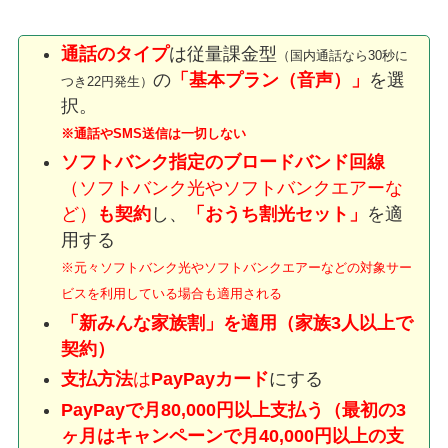
通話のタイプ
は従量課金型
（国内通話なら30秒に
の
「基本プラン（音声）」
を選
つき22円発生）
択。
※通話やSMS送信は一切しない
ソフトバンク指定のブロードバンド回線
（ソフトバンク光やソフトバンクエアーな
ど）
も契約
し、
「おうち割光セット」
を適
用する
※元々ソフトバンク光やソフトバンクエアーなどの対象サー
ビスを利用している場合も適用される
「新みんな家族割」を適用（家族3人以上で
契約）
支払方法
は
PayPayカード
にする
PayPayで月80,000円以上支払う（最初の3
ヶ月はキャンペーンで月40,000円以上の支