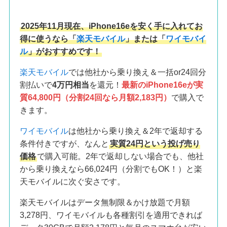
2025年11月現在、iPhone16eを安く手に入れてお
得に使うなら「
楽天モバイル
」または「
ワイモバイ
ル
」がおすすめです！
楽天モバイル
では他社から乗り換え＆一括or24回分
割払いで
4万円相当
を還元！
最新のiPhone16eが実
質64,800円（分割24回なら月額2,183円）
で購入で
きます。
ワイモバイル
は他社から乗り換え＆2年で返却する
条件付きですが、なんと
実質24円という投げ売り
価格
で購入可能。2年で返却しない場合でも、他社
から乗り換えなら66,024円（分割でもOK！）と楽
天モバイルに次ぐ安さです。
楽天モバイルはデータ無制限＆かけ放題で月額
3,278円、ワイモバイルも各種割引を適用できれば