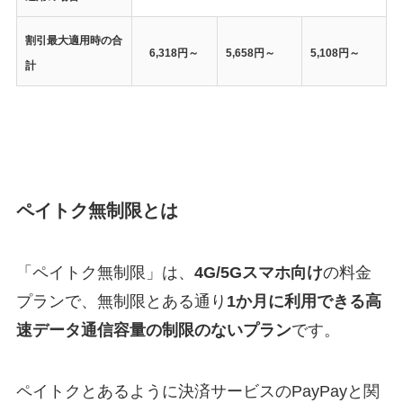
割引最大適用時の合
6,318円～
5,658円～
5,108円～
計
ペイトク無制限とは
「ペイトク無制限」は、
4G/5Gスマホ向け
の料金
プランで、無制限とある通り
1か月に利用できる高
速データ通信容量の制限のないプラン
です。
ペイトクとあるように決済サービスのPayPayと関