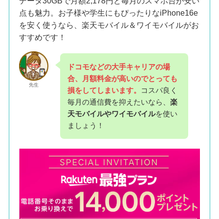
データ30GBで月額2,178円と毎月のスマホ台が安い
点も魅力。お子様や学生にもぴったりなiPhone16e
を安く使うなら、楽天モバイル＆ワイモバイルがお
すすめです！
ドコモなどの大手キャリアの場
合、月額料金が高いのでとっても
先生
損をしてしまいます。
コスパ良く
毎月の通信費を抑えたいなら、
楽
天モバイルやワイモバイル
を使い
ましょう！