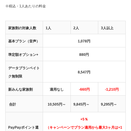
※税込・1人あたりの料金
家族割の対象人数
1人
2人
3人以上
基本プラン（音声）
1,078円
準定額オプション+
880円
データプランペイト
8,547円
ク無制限
新みんな家族割
適用なし
-660円
-1,210円
合計
10,505円～
9,845円
～
9,295円
～
+5％
PayPayポイント還
（キャンペーンでプラン適用から最大3ヶ月は+1