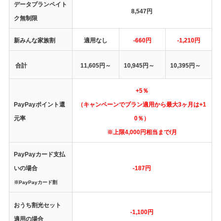
データプランペイト
8,547円
ク無制限
新みんな家族割
適用なし
-660円
-1,210円
合計
11,605円～
10,945円
～
10,395円
～
+5％
PayPayポイント還
（キャンペーンでプラン適用から最大3ヶ月は+1
元率
0％）
※上限4,000円相当まで/月
PayPayカード支払
いの場合
-187円
※PayPayカード割
おうち割光セット
-1,100円
適用の場合