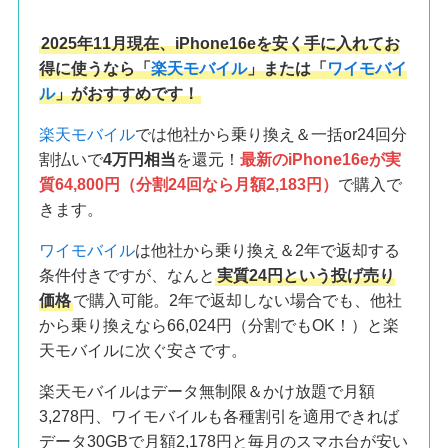
2025年11月現在、iPhone16eを安く手に入れてお
得に使うなら「
楽天モバイル
」または「
ワイモバイ
ル
」がおすすめです！
楽天モバイル
では他社から乗り換え＆一括or24回分
割払いで
4万円相当
を還元！
最新のiPhone16eが実
質64,800円（分割24回なら月額2,183円）
で購入で
きます。
ワイモバイル
は他社から乗り換え＆2年で返却する
条件付きですが、なんと
実質24円という投げ売り
価格
で購入可能。2年で返却しない場合でも、他社
から乗り換えなら66,024円（分割でもOK！）と楽
天モバイルに次ぐ安さです。
楽天モバイルはデータ無制限＆かけ放題で月額
3,278円、ワイモバイルも各種割引を適用できれば
データ30GBで月額2,178円と毎月のスマホ台が安い